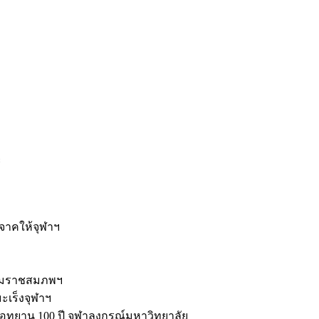
ะ
ิจาคให้จุฬาฯ
รมราชสมภพฯ
มะเร็งจุฬาฯ
ุทยาน 100 ปี จุฬาลงกรณ์มหาวิทยาลัย