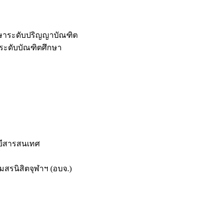
กษาระดับปริญญาบัณฑิต
ระดับบัณฑิตศึกษา
ยีสารสนเทศ
สรนิสิตจุฬาฯ (อบจ.)