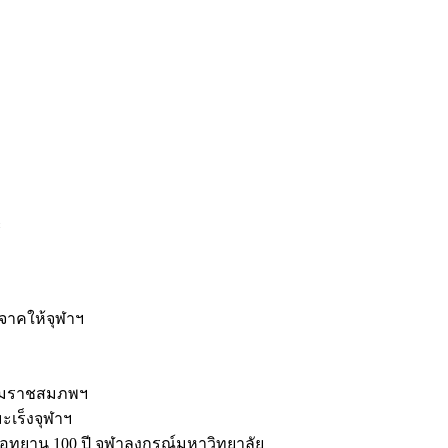
ะ
ิจาคให้จุฬาฯ
รมราชสมภพฯ
มะเร็งจุฬาฯ
ุทยาน 100 ปี จุฬาลงกรณ์มหาวิทยาลัย