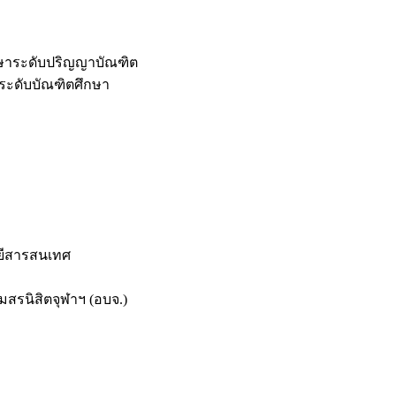
กษาระดับปริญญาบัณฑิต
ระดับบัณฑิตศึกษา
ยีสารสนเทศ
สรนิสิตจุฬาฯ (อบจ.)