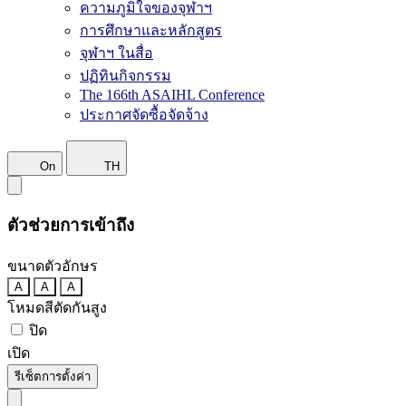
ความภูมิใจของจุฬาฯ
การศึกษาและหลักสูตร
จุฬาฯ ในสื่อ
ปฏิทินกิจกรรม
The 166th ASAIHL Conference
ประกาศจัดซื้อจัดจ้าง
On
TH
ตัวช่วยการเข้าถึง
ขนาดตัวอักษร
A
A
A
โหมดสีตัดกันสูง
ปิด
เปิด
รีเซ็ตการตั้งค่า