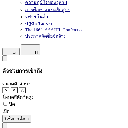
ความภูมิใจของจุฬาฯ
การศึกษาและหลักสูตร
จุฬาฯ ในสื่อ
ปฏิทินกิจกรรม
The 166th ASAIHL Conference
ประกาศจัดซื้อจัดจ้าง
On
TH
ตัวช่วยการเข้าถึง
ขนาดตัวอักษร
A
A
A
โหมดสีตัดกันสูง
ปิด
เปิด
รีเซ็ตการตั้งค่า