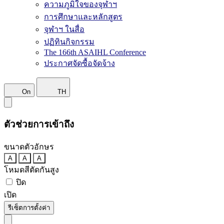
ความภูมิใจของจุฬาฯ
การศึกษาและหลักสูตร
จุฬาฯ ในสื่อ
ปฏิทินกิจกรรม
The 166th ASAIHL Conference
ประกาศจัดซื้อจัดจ้าง
On
TH
ตัวช่วยการเข้าถึง
ขนาดตัวอักษร
A
A
A
โหมดสีตัดกันสูง
ปิด
เปิด
รีเซ็ตการตั้งค่า