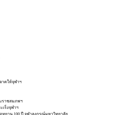
ะ
ิจาคให้จุฬาฯ
รมราชสมภพฯ
มะเร็งจุฬาฯ
ุทยาน 100 ปี จุฬาลงกรณ์มหาวิทยาลัย