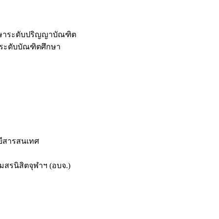
กษาระดับปริญญาบัณฑิต
ระดับบัณฑิตศึกษา
ยีสารสนเทศ
สรนิสิตจุฬาฯ (อบจ.)