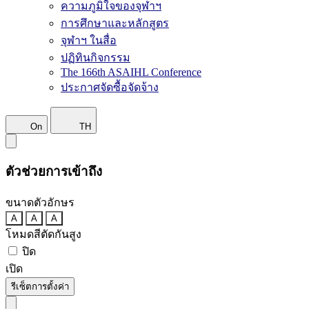
ความภูมิใจของจุฬาฯ
การศึกษาและหลักสูตร
จุฬาฯ ในสื่อ
ปฏิทินกิจกรรม
The 166th ASAIHL Conference
ประกาศจัดซื้อจัดจ้าง
On
TH
ตัวช่วยการเข้าถึง
ขนาดตัวอักษร
A
A
A
โหมดสีตัดกันสูง
ปิด
เปิด
รีเซ็ตการตั้งค่า