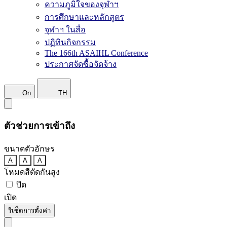
ความภูมิใจของจุฬาฯ
การศึกษาและหลักสูตร
จุฬาฯ ในสื่อ
ปฏิทินกิจกรรม
The 166th ASAIHL Conference
ประกาศจัดซื้อจัดจ้าง
On
TH
ตัวช่วยการเข้าถึง
ขนาดตัวอักษร
A
A
A
โหมดสีตัดกันสูง
ปิด
เปิด
รีเซ็ตการตั้งค่า