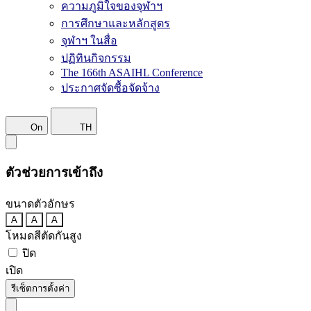
ความภูมิใจของจุฬาฯ
การศึกษาและหลักสูตร
จุฬาฯ ในสื่อ
ปฏิทินกิจกรรม
The 166th ASAIHL Conference
ประกาศจัดซื้อจัดจ้าง
On
TH
ตัวช่วยการเข้าถึง
ขนาดตัวอักษร
A
A
A
โหมดสีตัดกันสูง
ปิด
เปิด
รีเซ็ตการตั้งค่า