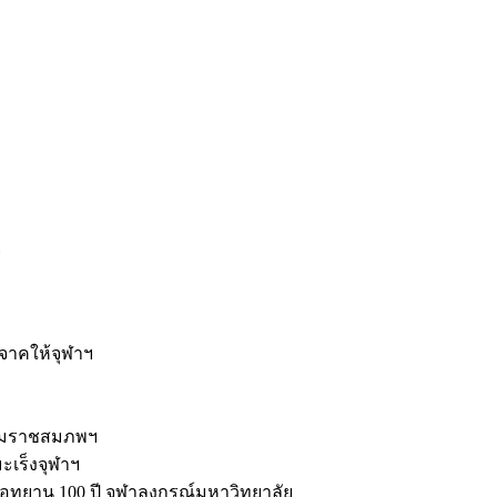
ะ
ิจาคให้จุฬาฯ
รมราชสมภพฯ
มะเร็งจุฬาฯ
ุทยาน 100 ปี จุฬาลงกรณ์มหาวิทยาลัย