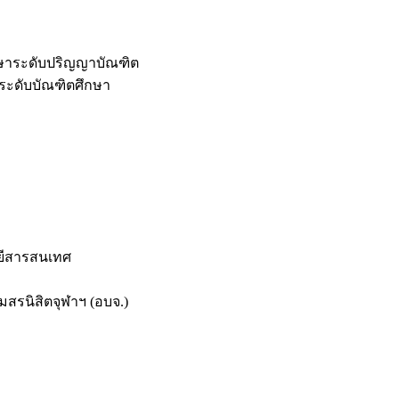
กษาระดับปริญญาบัณฑิต
ระดับบัณฑิตศึกษา
ยีสารสนเทศ
สรนิสิตจุฬาฯ (อบจ.)