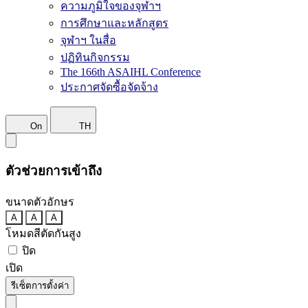
ความภูมิใจของจุฬาฯ
การศึกษาและหลักสูตร
จุฬาฯ ในสื่อ
ปฏิทินกิจกรรม
The 166th ASAIHL Conference
ประกาศจัดซื้อจัดจ้าง
On
TH
ตัวช่วยการเข้าถึง
ขนาดตัวอักษร
A
A
A
โหมดสีตัดกันสูง
ปิด
เปิด
รีเซ็ตการตั้งค่า