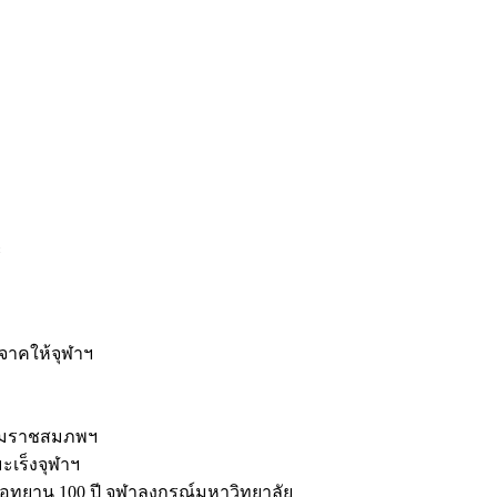
ะ
ิจาคให้จุฬาฯ
รมราชสมภพฯ
มะเร็งจุฬาฯ
ุทยาน 100 ปี จุฬาลงกรณ์มหาวิทยาลัย