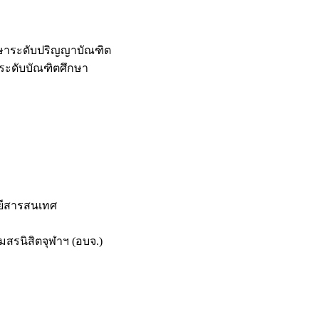
กษาระดับปริญญาบัณฑิต
ระดับบัณฑิตศึกษา
ยีสารสนเทศ
สรนิสิตจุฬาฯ (อบจ.)