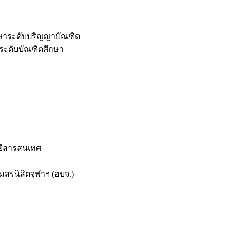
กษาระดับปริญญาบัณฑิต
ระดับบัณฑิตศึกษา
ยีสารสนเทศ
สรนิสิตจุฬาฯ (อบจ.)