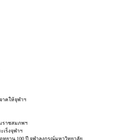
ะ
ิจาคให้จุฬาฯ
รมราชสมภพฯ
มะเร็งจุฬาฯ
ุทยาน 100 ปี จุฬาลงกรณ์มหาวิทยาลัย