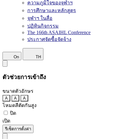
ความภูมิใจของจุฬาฯ
การศึกษาและหลักสูตร
จุฬาฯ ในสื่อ
ปฏิทินกิจกรรม
The 166th ASAIHL Conference
ประกาศจัดซื้อจัดจ้าง
On
TH
ตัวช่วยการเข้าถึง
ขนาดตัวอักษร
A
A
A
โหมดสีตัดกันสูง
ปิด
เปิด
รีเซ็ตการตั้งค่า