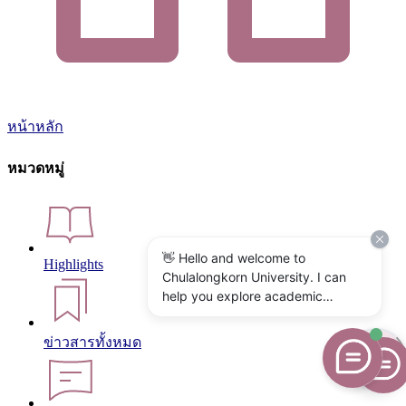
หน้าหลัก
หมวดหมู่
👋 Hello and welcome to
Highlights
Chulalongkorn University. I can
help you explore academic
programs, admissions, research,
campus life, and university
ข่าวสารทั้งหมด
services. What would you like to
know?