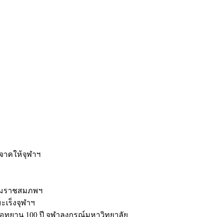
ะ
ิจาคให้จุฬาฯ
รมราชสมภพฯ
มะเร็งจุฬาฯ
ุทยาน 100 ปี จุฬาลงกรณ์มหาวิทยาลัย