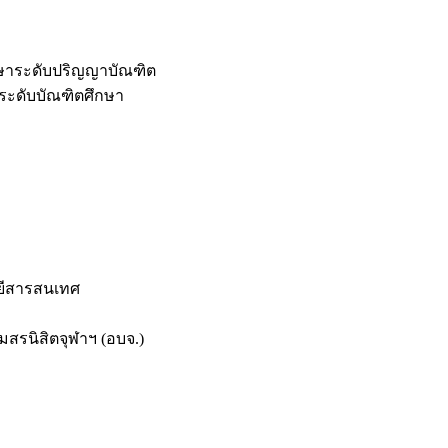
กษาระดับปริญญาบัณฑิต
ระดับบัณฑิตศึกษา
ยีสารสนเทศ
สรนิสิตจุฬาฯ (อบจ.)