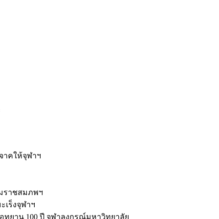
ะ
ิจาคให้จุฬาฯ
รมราชสมภพฯ
มะเร็งจุฬาฯ
ุทยาน 100 ปี จุฬาลงกรณ์มหาวิทยาลัย