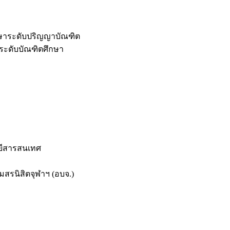
กษาระดับปริญญาบัณฑิต
ระดับบัณฑิตศึกษา
ยีสารสนเทศ
สรนิสิตจุฬาฯ (อบจ.)