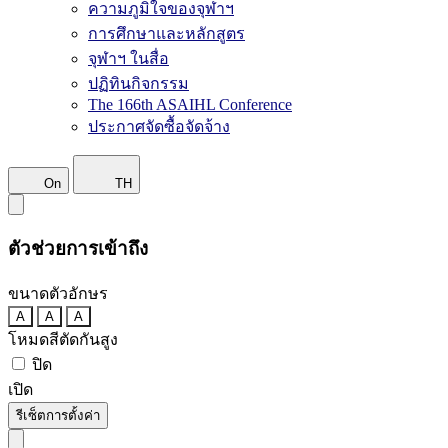
ความภูมิใจของจุฬาฯ
การศึกษาและหลักสูตร
จุฬาฯ ในสื่อ
ปฏิทินกิจกรรม
The 166th ASAIHL Conference
ประกาศจัดซื้อจัดจ้าง
On
TH
ตัวช่วยการเข้าถึง
ขนาดตัวอักษร
A
A
A
โหมดสีตัดกันสูง
ปิด
เปิด
รีเซ็ตการตั้งค่า