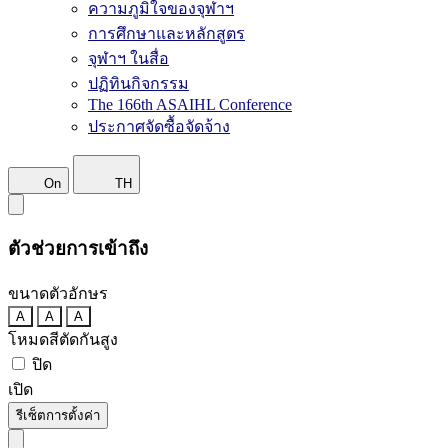
ความภูมิใจของจุฬาฯ
การศึกษาและหลักสูตร
จุฬาฯ ในสื่อ
ปฏิทินกิจกรรม
The 166th ASAIHL Conference
ประกาศจัดซื้อจัดจ้าง
On
TH
ตัวช่วยการเข้าถึง
ขนาดตัวอักษร
A
A
A
โหมดสีตัดกันสูง
ปิด
เปิด
รีเซ็ตการตั้งค่า