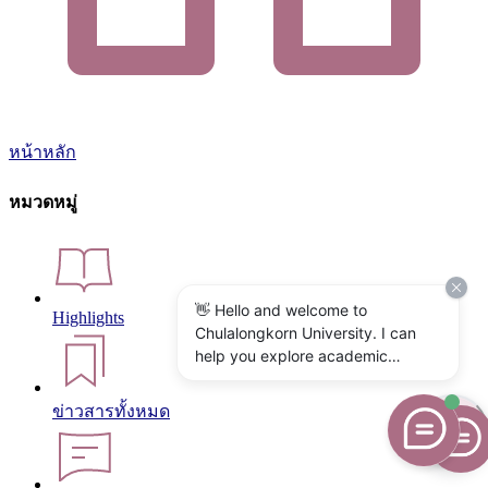
หน้าหลัก
หมวดหมู่
👋 Hello and welcome to
Highlights
Chulalongkorn University. I can
help you explore academic
programs, admissions, research,
campus life, and university
ข่าวสารทั้งหมด
services. What would you like to
know?