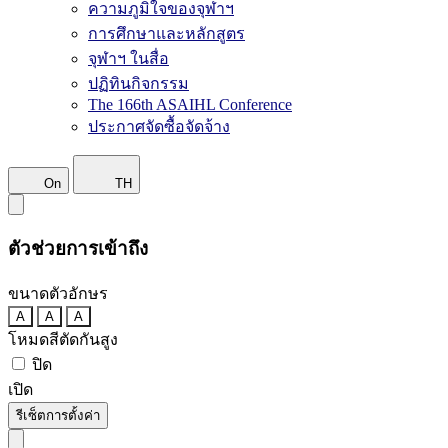
ความภูมิใจของจุฬาฯ
การศึกษาและหลักสูตร
จุฬาฯ ในสื่อ
ปฏิทินกิจกรรม
The 166th ASAIHL Conference
ประกาศจัดซื้อจัดจ้าง
On
TH
ตัวช่วยการเข้าถึง
ขนาดตัวอักษร
A
A
A
โหมดสีตัดกันสูง
ปิด
เปิด
รีเซ็ตการตั้งค่า