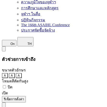
ความภูมิใจของจุฬาฯ
การศึกษาและหลักสูตร
จุฬาฯ ในสื่อ
ปฏิทินกิจกรรม
The 166th ASAIHL Conference
ประกาศจัดซื้อจัดจ้าง
On
TH
ตัวช่วยการเข้าถึง
ขนาดตัวอักษร
A
A
A
โหมดสีตัดกันสูง
ปิด
เปิด
รีเซ็ตการตั้งค่า