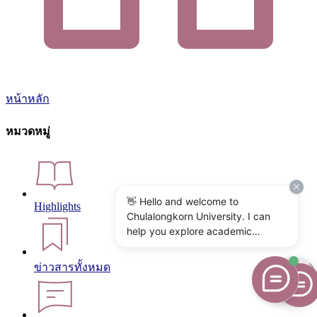
หน้าหลัก
หมวดหมู่
👋 Hello and welcome to
Highlights
Chulalongkorn University. I can
help you explore academic
programs, admissions, research,
campus life, and university
ข่าวสารทั้งหมด
services. What would you like to
know?