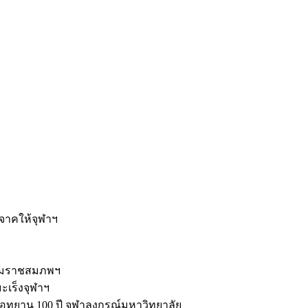
ะ
ิจาคให้จุฬาฯ
รมราชสมภพฯ
มะเร็งจุฬาฯ
ุทยาน 100 ปี จุฬาลงกรณ์มหาวิทยาลัย