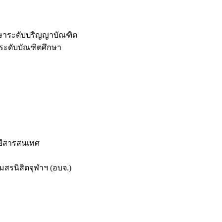
กษาระดับปริญญาบัณฑิต
ระดับบัณฑิตศึกษา
ยีสารสนเทศ
สรนิสิตจุฬาฯ (อบจ.)