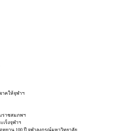
ะ
ิจาคให้จุฬาฯ
รมราชสมภพฯ
มะเร็งจุฬาฯ
ุทยาน 100 ปี จุฬาลงกรณ์มหาวิทยาลัย