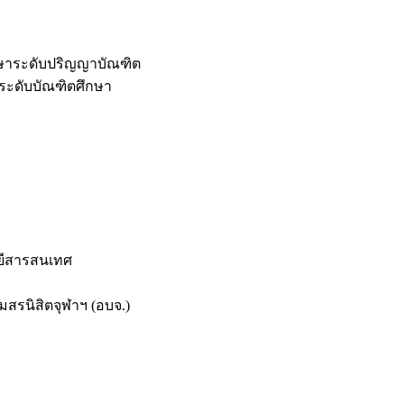
กษาระดับปริญญาบัณฑิต
ระดับบัณฑิตศึกษา
ยีสารสนเทศ
สรนิสิตจุฬาฯ (อบจ.)