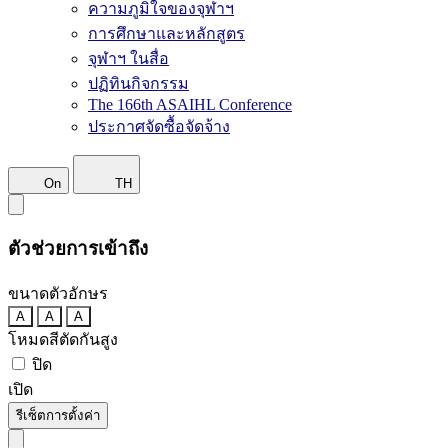
ความภูมิใจของจุฬาฯ
การศึกษาและหลักสูตร
จุฬาฯ ในสื่อ
ปฏิทินกิจกรรม
The 166th ASAIHL Conference
ประกาศจัดซื้อจัดจ้าง
On
TH
ตัวช่วยการเข้าถึง
ขนาดตัวอักษร
A
A
A
โหมดสีตัดกันสูง
ปิด
เปิด
รีเซ็ตการตั้งค่า