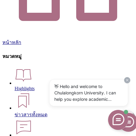
หน้าหลัก
หมวดหมู่
👋 Hello and welcome to
Highlights
Chulalongkorn University. I can
help you explore academic
programs, admissions, research,
campus life, and university
ข่าวสารทั้งหมด
services. What would you like to
know?