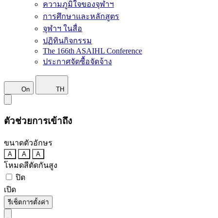
ความภูมิใจของจุฬาฯ
การศึกษาและหลักสูตร
จุฬาฯ ในสื่อ
ปฏิทินกิจกรรม
The 166th ASAIHL Conference
ประกาศจัดซื้อจัดจ้าง
On
TH
ตัวช่วยการเข้าถึง
ขนาดตัวอักษร
A
A
A
โหมดสีตัดกันสูง
ปิด
เปิด
รีเซ็ตการตั้งค่า