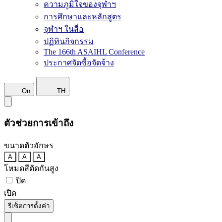
ความภูมิใจของจุฬาฯ
การศึกษาและหลักสูตร
จุฬาฯ ในสื่อ
ปฏิทินกิจกรรม
The 166th ASAIHL Conference
ประกาศจัดซื้อจัดจ้าง
On
TH
ตัวช่วยการเข้าถึง
ขนาดตัวอักษร
A
A
A
โหมดสีตัดกันสูง
ปิด
เปิด
รีเซ็ตการตั้งค่า