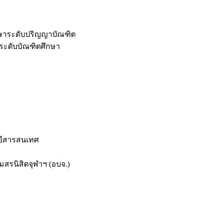
กษาระดับปริญญาบัณฑิต
ระดับบัณฑิตศึกษา
ยีสารสนเทศ
สรนิสิตจุฬาฯ (อบจ.)