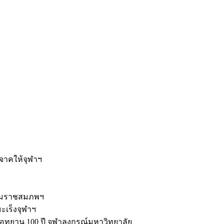
ะ
ิจาคให้จุฬาฯ
รมราชสมภพฯ
มะเร็งจุฬาฯ
ุทยาน 100 ปี จุฬาลงกรณ์มหาวิทยาลัย