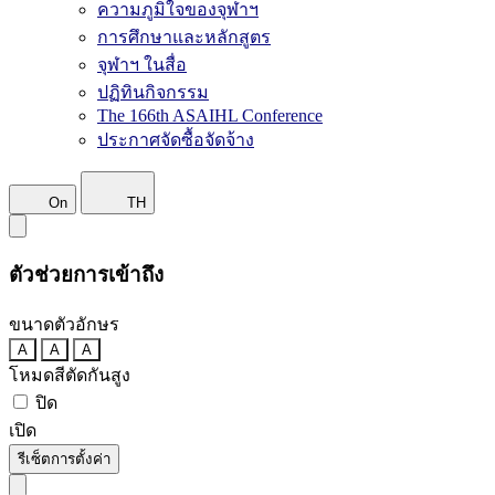
ความภูมิใจของจุฬาฯ
การศึกษาและหลักสูตร
จุฬาฯ ในสื่อ
ปฏิทินกิจกรรม
The 166th ASAIHL Conference
ประกาศจัดซื้อจัดจ้าง
On
TH
ตัวช่วยการเข้าถึง
ขนาดตัวอักษร
A
A
A
โหมดสีตัดกันสูง
ปิด
เปิด
รีเซ็ตการตั้งค่า