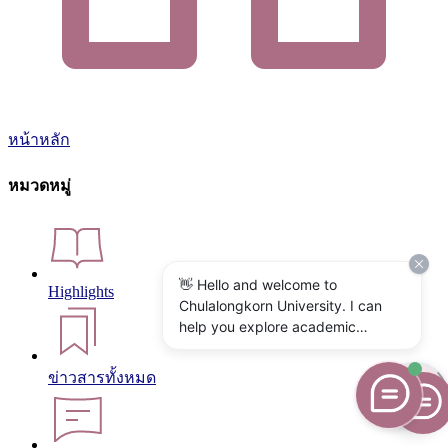
หน้าหลัก
หมวดหมู่
👋 Hello and welcome to
Highlights
Chulalongkorn University. I can
help you explore academic
programs, admissions, research,
campus life, and university
ข่าวสารทั้งหมด
services. What would you like to
know?