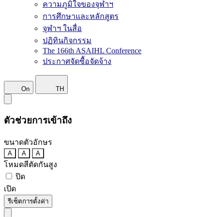
ความภูมิใจของจุฬาฯ
การศึกษาและหลักสูตร
จุฬาฯ ในสื่อ
ปฏิทินกิจกรรม
The 166th ASAIHL Conference
ประกาศจัดซื้อจัดจ้าง
On
TH
ตัวช่วยการเข้าถึง
ขนาดตัวอักษร
A
A
A
โหมดสีตัดกันสูง
ปิด
เปิด
รีเซ็ตการตั้งค่า