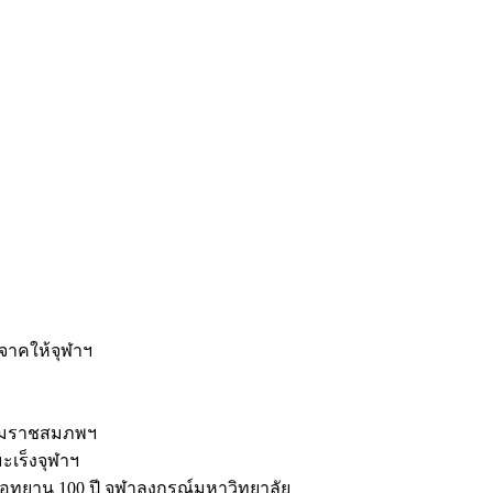
ะ
ิจาคให้จุฬาฯ
รมราชสมภพฯ
มะเร็งจุฬาฯ
ุทยาน 100 ปี จุฬาลงกรณ์มหาวิทยาลัย