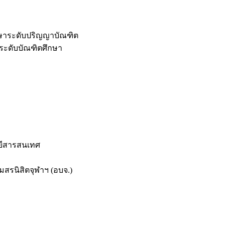
กษาระดับปริญญาบัณฑิต
ระดับบัณฑิตศึกษา
ยีสารสนเทศ
สรนิสิตจุฬาฯ (อบจ.)