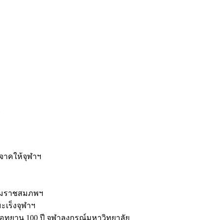
ะ
ิจาคให้จุฬาฯ
รมราชสมภพฯ
มะเร็งจุฬาฯ
ุทยาน 100 ปี จุฬาลงกรณ์มหาวิทยาลัย