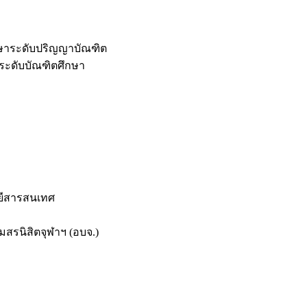
กษาระดับปริญญาบัณฑิต
ระดับบัณฑิตศึกษา
ยีสารสนเทศ
สรนิสิตจุฬาฯ (อบจ.)