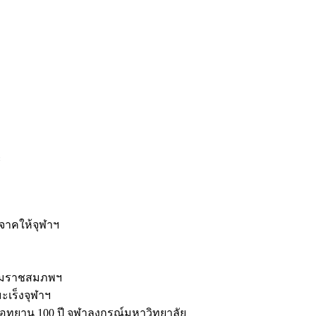
ะ
ิจาคให้จุฬาฯ
รมราชสมภพฯ
มะเร็งจุฬาฯ
ุทยาน 100 ปี จุฬาลงกรณ์มหาวิทยาลัย