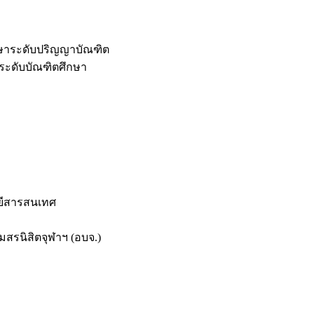
กษาระดับปริญญาบัณฑิต
ระดับบัณฑิตศึกษา
ยีสารสนเทศ
สรนิสิตจุฬาฯ (อบจ.)