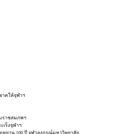
ะ
ิจาคให้จุฬาฯ
รมราชสมภพฯ
มะเร็งจุฬาฯ
ุทยาน 100 ปี จุฬาลงกรณ์มหาวิทยาลัย