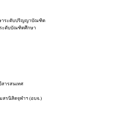
กษาระดับปริญญาบัณฑิต
ระดับบัณฑิตศึกษา
ยีสารสนเทศ
สรนิสิตจุฬาฯ (อบจ.)