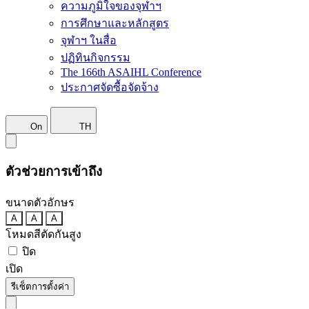
ความภูมิใจของจุฬาฯ
การศึกษาและหลักสูตร
จุฬาฯ ในสื่อ
ปฏิทินกิจกรรม
The 166th ASAIHL Conference
ประกาศจัดซื้อจัดจ้าง
On
TH
ตัวช่วยการเข้าถึง
ขนาดตัวอักษร
A
A
A
โหมดสีตัดกันสูง
ปิด
เปิด
รีเซ็ตการตั้งค่า