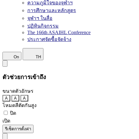
ความภูมิใจของจุฬาฯ
การศึกษาและหลักสูตร
จุฬาฯ ในสื่อ
ปฏิทินกิจกรรม
The 166th ASAIHL Conference
ประกาศจัดซื้อจัดจ้าง
On
TH
ตัวช่วยการเข้าถึง
ขนาดตัวอักษร
A
A
A
โหมดสีตัดกันสูง
ปิด
เปิด
รีเซ็ตการตั้งค่า