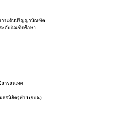
กษาระดับปริญญาบัณฑิต
ระดับบัณฑิตศึกษา
ยีสารสนเทศ
สรนิสิตจุฬาฯ (อบจ.)