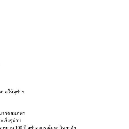
ะ
ิจาคให้จุฬาฯ
รมราชสมภพฯ
มะเร็งจุฬาฯ
ุทยาน 100 ปี จุฬาลงกรณ์มหาวิทยาลัย