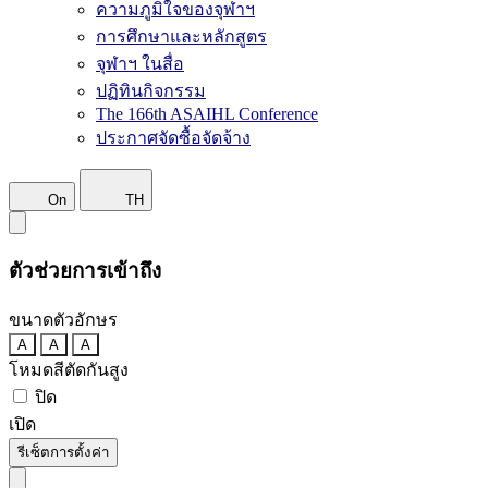
ความภูมิใจของจุฬาฯ
การศึกษาและหลักสูตร
จุฬาฯ ในสื่อ
ปฏิทินกิจกรรม
The 166th ASAIHL Conference
ประกาศจัดซื้อจัดจ้าง
On
TH
ตัวช่วยการเข้าถึง
ขนาดตัวอักษร
A
A
A
โหมดสีตัดกันสูง
ปิด
เปิด
รีเซ็ตการตั้งค่า