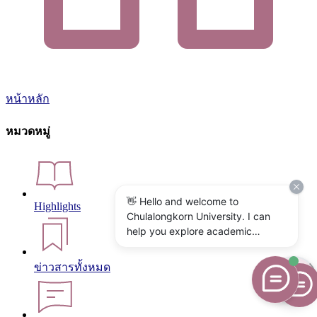
หน้าหลัก
หมวดหมู่
👋 Hello and welcome to
Highlights
Chulalongkorn University. I can
help you explore academic
programs, admissions, research,
campus life, and university
ข่าวสารทั้งหมด
services. What would you like to
know?