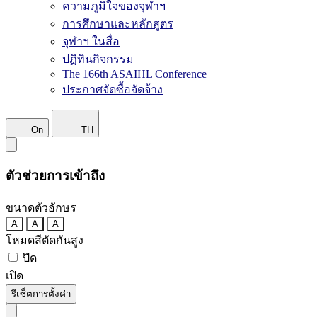
ความภูมิใจของจุฬาฯ
การศึกษาและหลักสูตร
จุฬาฯ ในสื่อ
ปฏิทินกิจกรรม
The 166th ASAIHL Conference
ประกาศจัดซื้อจัดจ้าง
On
TH
ตัวช่วยการเข้าถึง
ขนาดตัวอักษร
A
A
A
โหมดสีตัดกันสูง
ปิด
เปิด
รีเซ็ตการตั้งค่า