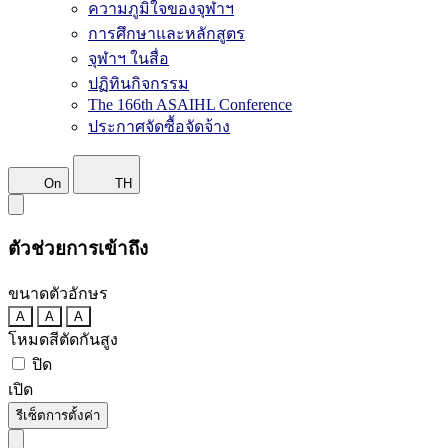
ความภูมิใจของจุฬาฯ
การศึกษาและหลักสูตร
จุฬาฯ ในสื่อ
ปฏิทินกิจกรรม
The 166th ASAIHL Conference
ประกาศจัดซื้อจัดจ้าง
On
TH
ตัวช่วยการเข้าถึง
ขนาดตัวอักษร
A
A
A
โหมดสีตัดกันสูง
ปิด
เปิด
รีเซ็ตการตั้งค่า