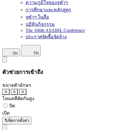
ความภูมิใจของจุฬาฯ
การศึกษาและหลักสูตร
จุฬาฯ ในสื่อ
ปฏิทินกิจกรรม
The 166th ASAIHL Conference
ประกาศจัดซื้อจัดจ้าง
On
TH
ตัวช่วยการเข้าถึง
ขนาดตัวอักษร
A
A
A
โหมดสีตัดกันสูง
ปิด
เปิด
รีเซ็ตการตั้งค่า