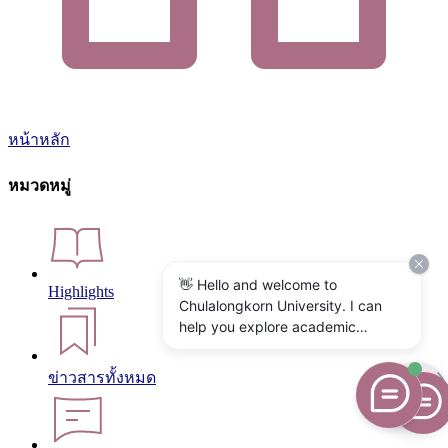
หน้าหลัก
หมวดหมู่
👋 Hello and welcome to
Highlights
Chulalongkorn University. I can
help you explore academic
programs, admissions, research,
campus life, and university
ข่าวสารทั้งหมด
services. What would you like to
know?