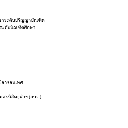
กษาระดับปริญญาบัณฑิต
ระดับบัณฑิตศึกษา
ยีสารสนเทศ
สรนิสิตจุฬาฯ (อบจ.)