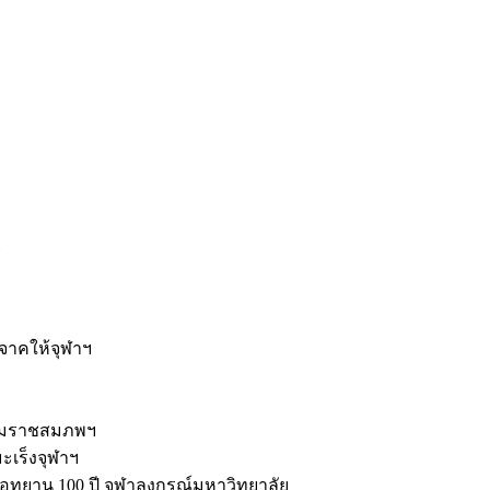
ะ
ิจาคให้จุฬาฯ
รมราชสมภพฯ
มะเร็งจุฬาฯ
ุทยาน 100 ปี จุฬาลงกรณ์มหาวิทยาลัย