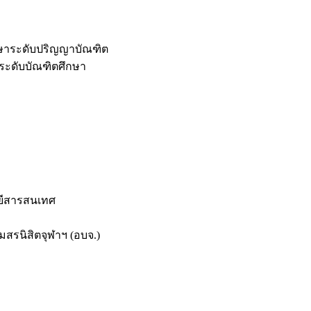
กษาระดับปริญญาบัณฑิต
ระดับบัณฑิตศึกษา
ยีสารสนเทศ
สรนิสิตจุฬาฯ (อบจ.)