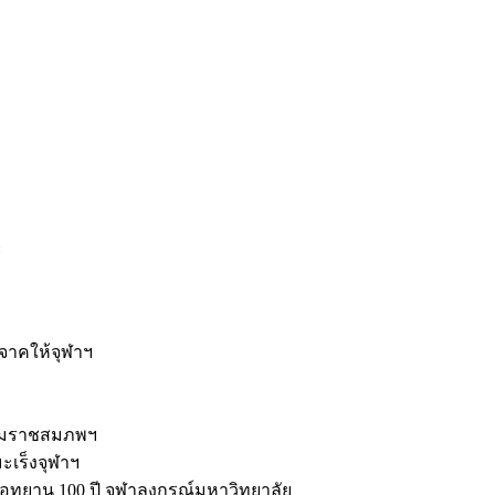
ะ
ิจาคให้จุฬาฯ
รมราชสมภพฯ
มะเร็งจุฬาฯ
ุทยาน 100 ปี จุฬาลงกรณ์มหาวิทยาลัย