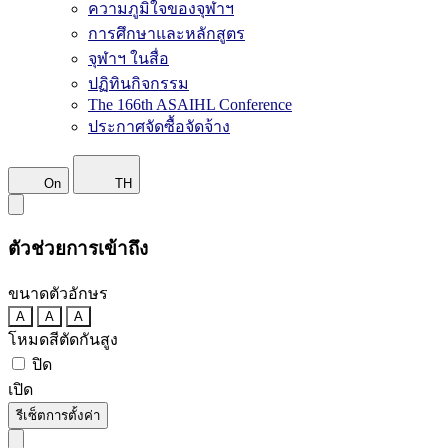
ความภูมิใจของจุฬาฯ
การศึกษาและหลักสูตร
จุฬาฯ ในสื่อ
ปฏิทินกิจกรรม
The 166th ASAIHL Conference
ประกาศจัดซื้อจัดจ้าง
On
TH
ตัวช่วยการเข้าถึง
ขนาดตัวอักษร
A
A
A
โหมดสีตัดกันสูง
ปิด
เปิด
รีเซ็ตการตั้งค่า