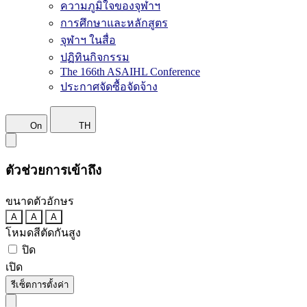
ความภูมิใจของจุฬาฯ
การศึกษาและหลักสูตร
จุฬาฯ ในสื่อ
ปฏิทินกิจกรรม
The 166th ASAIHL Conference
ประกาศจัดซื้อจัดจ้าง
On
TH
ตัวช่วยการเข้าถึง
ขนาดตัวอักษร
A
A
A
โหมดสีตัดกันสูง
ปิด
เปิด
รีเซ็ตการตั้งค่า