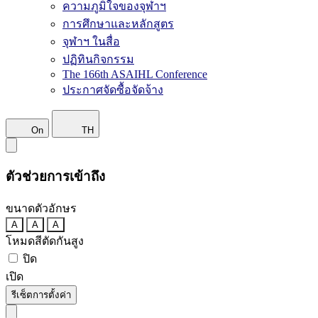
ความภูมิใจของจุฬาฯ
การศึกษาและหลักสูตร
จุฬาฯ ในสื่อ
ปฏิทินกิจกรรม
The 166th ASAIHL Conference
ประกาศจัดซื้อจัดจ้าง
On
TH
ตัวช่วยการเข้าถึง
ขนาดตัวอักษร
A
A
A
โหมดสีตัดกันสูง
ปิด
เปิด
รีเซ็ตการตั้งค่า