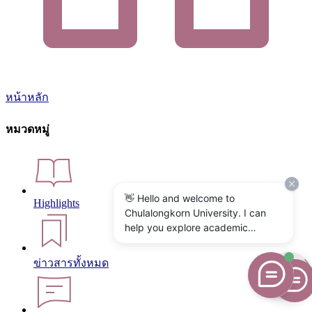
หน้าหลัก
หมวดหมู่
👋 Hello and welcome to
Highlights
Chulalongkorn University. I can
help you explore academic
programs, admissions, research,
campus life, and university
ข่าวสารทั้งหมด
services. What would you like to
know?