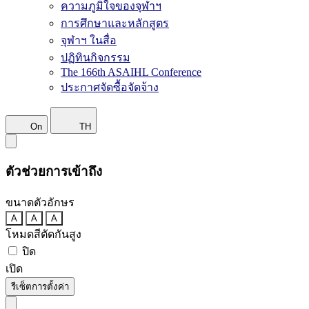
ความภูมิใจของจุฬาฯ
การศึกษาและหลักสูตร
จุฬาฯ ในสื่อ
ปฏิทินกิจกรรม
The 166th ASAIHL Conference
ประกาศจัดซื้อจัดจ้าง
On
TH
ตัวช่วยการเข้าถึง
ขนาดตัวอักษร
A
A
A
โหมดสีตัดกันสูง
ปิด
เปิด
รีเซ็ตการตั้งค่า