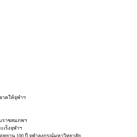
ะ
ิจาคให้จุฬาฯ
รมราชสมภพฯ
มะเร็งจุฬาฯ
ุทยาน 100 ปี จุฬาลงกรณ์มหาวิทยาลัย