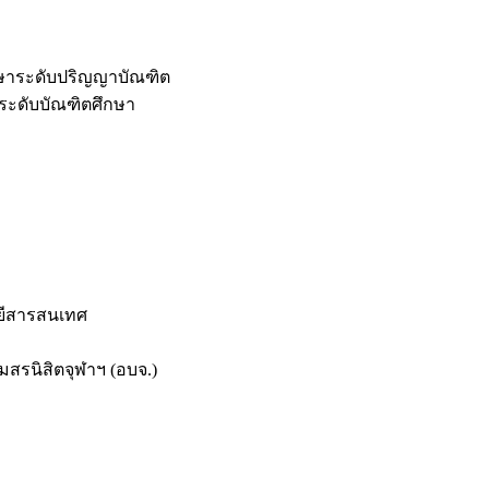
กษาระดับปริญญาบัณฑิต
ระดับบัณฑิตศึกษา
ยีสารสนเทศ
สรนิสิตจุฬาฯ (อบจ.)