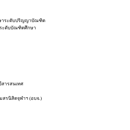
กษาระดับปริญญาบัณฑิต
ระดับบัณฑิตศึกษา
ยีสารสนเทศ
สรนิสิตจุฬาฯ (อบจ.)