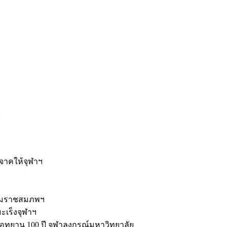
ะ
ิจาคให้จุฬาฯ
รมราชสมภพฯ
มะเร็งจุฬาฯ
ุทยาน 100 ปี จุฬาลงกรณ์มหาวิทยาลัย