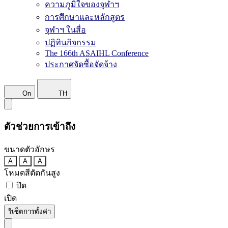
ความภูมิใจของจุฬาฯ
การศึกษาและหลักสูตร
จุฬาฯ ในสื่อ
ปฏิทินกิจกรรม
The 166th ASAIHL Conference
ประกาศจัดซื้อจัดจ้าง
On
TH
ตัวช่วยการเข้าถึง
ขนาดตัวอักษร
A
A
A
โหมดสีตัดกันสูง
ปิด
เปิด
รีเซ็ตการตั้งค่า