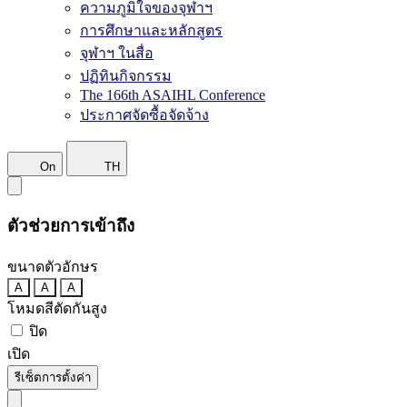
ความภูมิใจของจุฬาฯ
การศึกษาและหลักสูตร
จุฬาฯ ในสื่อ
ปฏิทินกิจกรรม
The 166th ASAIHL Conference
ประกาศจัดซื้อจัดจ้าง
On
TH
ตัวช่วยการเข้าถึง
ขนาดตัวอักษร
A
A
A
โหมดสีตัดกันสูง
ปิด
เปิด
รีเซ็ตการตั้งค่า