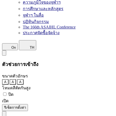
ความภูมิใจของจุฬาฯ
การศึกษาและหลักสูตร
จุฬาฯ ในสื่อ
ปฏิทินกิจกรรม
The 166th ASAIHL Conference
ประกาศจัดซื้อจัดจ้าง
On
TH
ตัวช่วยการเข้าถึง
ขนาดตัวอักษร
A
A
A
โหมดสีตัดกันสูง
ปิด
เปิด
รีเซ็ตการตั้งค่า